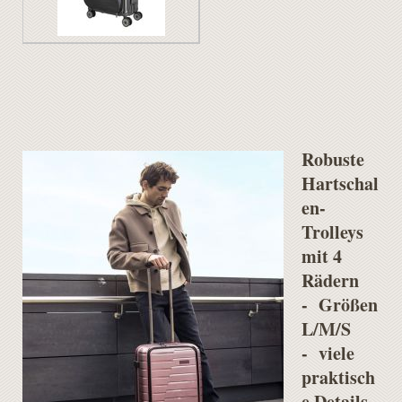
Robuste
Hartschal
en-
Trolleys
mit 4
Rädern
- Größen
L/M/S
- viele
praktisch
e Details